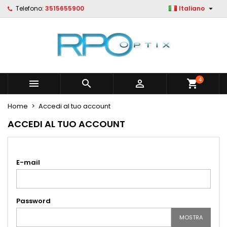

Telefono:
3515655900
Italiano
×
×
×
×
Le mie liste di desideri
((modalTitle))
Crea lista dei desideri
Accedi
Crea nuova lista
add_circle_outline
((confirmMessage))
Devi avere effettuato l'accesso per salvare dei
Nome lista dei desideri
prodotti nella tua lista dei desideri.
((cancelText))
((modalDeleteText))
4



shopping_cart
Annulla
Accedi
Annulla
Crea lista dei desideri
Home
Accedi al tuo account
ACCEDI AL TUO ACCOUNT
E-mail
Password
MOSTRA