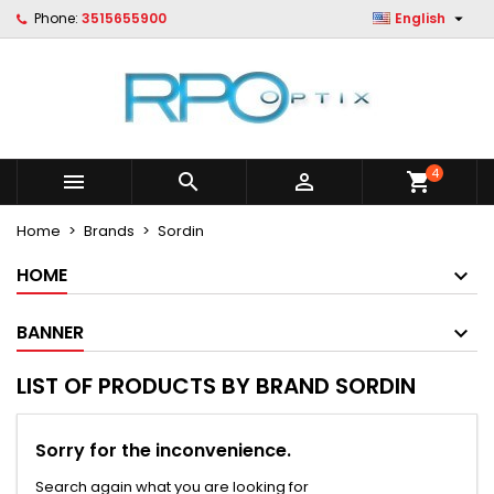

Phone:
3515655900
English
×
×
×
×
Le mie liste di desideri
((modalTitle))
Create wishlist
Sign in
Crea nuova lista
add_circle_outline
((confirmMessage))
You need to be logged in to save products in your
Wishlist name
wishlist.
((cancelText))
((modalDeleteText))
4



shopping_cart
Cancel
Sign in
Cancel
Create wishlist
Home
Brands
Sordin
HOME
BANNER
LIST OF PRODUCTS BY BRAND SORDIN
Sorry for the inconvenience.
Search again what you are looking for