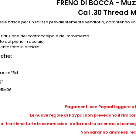
FRENO DI BOCCA - Muz
Cal .30 Thread M
rie nasce per un utilizzo prevalentemente venatorio, garantendo un
 riduzione del contraccolpo e del movimento
o dal pieno in acciaio
nte fatto in acciaio
iche:
ra:
m 15x1
gr
RRM06
Pagamenti con Paypal leggere a
Le nuove regole di Paypal non prevedono il rimbors
al trattiene tutte le commissioni dalla nostra azienda, di conseg
Non saranno ammessi rec