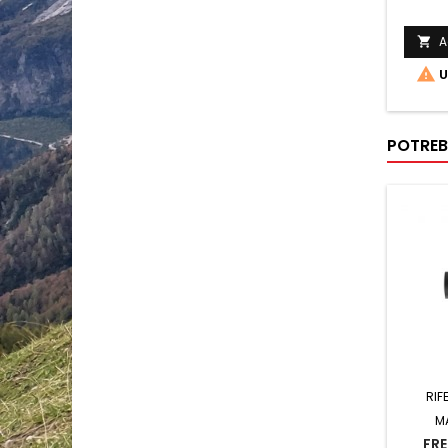
A


U
POTREB
RIF
M
FRE