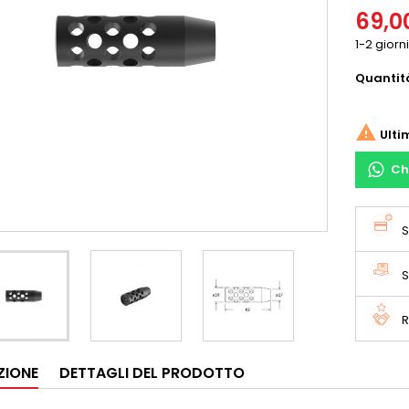
69,0
1-2 giorni
Quantit

Ulti
Ch
S
S
R
ZIONE
DETTAGLI DEL PRODOTTO