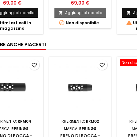
69,00 €
69,00 €
ggiungi al carrello
Aggiungi al carrello
Ag




ltimi articoli in
Non disponibile
Ul
magazzino
BE ANCHE PIACERTI
Non dis
favorite_border
favorite_border
ERIMENTO:
RRM04
RIFERIMENTO:
RRM02
RIF
ARCA:
RPRINGS
MARCA:
RPRINGS
MA
NO DI BOCCA -
FRENO DI BOCCA -
FRE