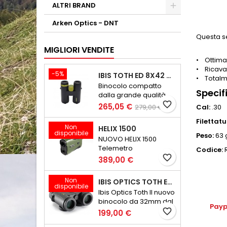
ALTRI BRAND
Arken Optics - DNT
Questa se
MIGLIORI VENDITE
• Ottima
• Ricavat
-5%
IBIS TOTH ED 8X42 GEN III
• Totalme
Binocolo compatto
Specif
dalla grande qualità
ottica
favorite_border
265,05 €
279,00 €
Cal:
.30
Filettatu
Non
HELIX 1500
disponibile
Peso:
63 
NUOVO HELIX 1500
Telemetro
Codice:
Ultraleggero e
favorite_border
389,00 €
Compatto
Non
IBIS OPTICS TOTH ED 8X32 V2
disponibile
Ibis Optics Toth Il nuovo
binocolo da 32mm dal
Payp
peso minore di 600
favorite_border
199,00 €
grammi