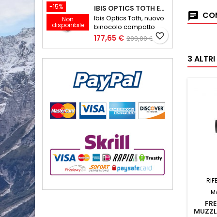
-15%
IBIS OPTICS TOTH ED 10X32 V2
COM
Ibis Optics Toth, nuovo
Non
disponibile
binocolo compatto
favorite_border
177,65 €
209,00 €
3 ALTR
RIF
M
FRE
MUZZL