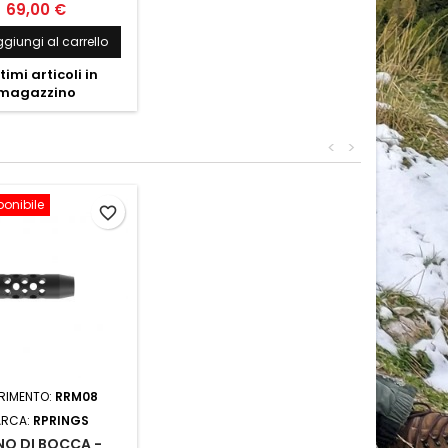
69,00 €
giungi al carrello
timi articoli in
magazzino
<
>
ponibile
favorite_border
ERIMENTO:
RRM08
RCA:
RPRINGS
NO DI BOCCA -