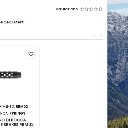
Valutazione
 degli utenti.
<
>
favorite_border
ERIMENTO:
RRM02
RCA:
RPRINGS
NO DI BOCCA -
E BRAKES RRM02