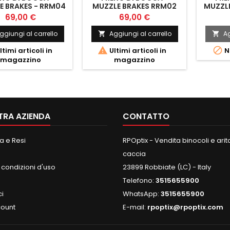
E BRAKES - RRM04
MUZZLE BRAKES RRM02
MUZZLE
69,00 €
69,00 €
ggiungi al carrello
Aggiungi al carrello
Ag




ltimi articoli in
Ultimi articoli in
N
magazzino
magazzino
TRA AZIENDA
CONTATTO
 e Resi
RPOptix - Vendita binocoli e aritc
caccia
 condizioni d'uso
23899 Robbiate (LC) - Italy
Telefono:
3515655900
ci
WhatsApp:
3515655900
count
E-mail:
rpoptix@rpoptix.com