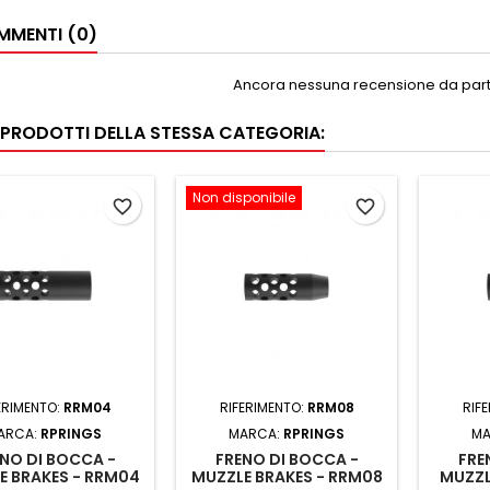
MENTI (0)
Ancora nessuna recensione da parte
I PRODOTTI DELLA STESSA CATEGORIA:
Non disponibile
favorite_border
favorite_border
ERIMENTO:
RRM04
RIFERIMENTO:
RRM08
RIF
ARCA:
RPRINGS
MARCA:
RPRINGS
MA
NO DI BOCCA -
FRENO DI BOCCA -
FRE
E BRAKES - RRM04
MUZZLE BRAKES - RRM08
MUZZL