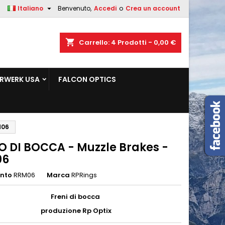

Italiano
Benvenuto,
Accedi
o
Crea un account
×
×
×
shopping_cart
Carrello:
4
Prodotti - 0,00 €
sta
RWERK USA
FALCON OPTICS
i
i
M06
O DI BOCCA - Muzzle Brakes -
06
ento
RRM06
Marca
RPRings
Freni di bocca
produzione Rp Optix