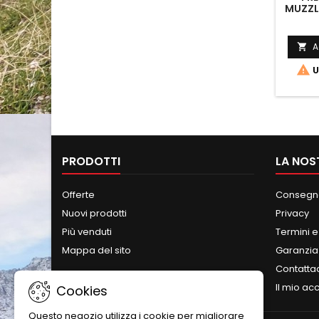
MUZZL
A


U
PRODOTTI
LA NOS
Offerte
Consegna
Nuovi prodotti
Privacy
Più venduti
Termini e
Mappa del sito
Garanzia
Contatta
Il mio ac
Cookies
Questo negozio utilizza i cookie per migliorare