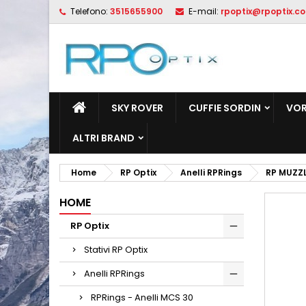
Telefono:
3515655900
E-mail:
rpoptix@rpoptix.c
L
C
A
add_circle_outline
De
No
dei
SKY ROVER
CUFFIE SORDIN
VOR
ALTRI BRAND
Home
RP Optix
Anelli RPRings
RP MUZZL
HOME
RP Optix
Stativi RP Optix
Anelli RPRings
RPRings - Anelli MCS 30