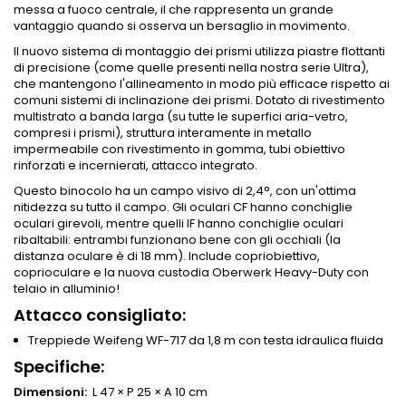
messa a fuoco centrale, il che rappresenta un grande
vantaggio quando si osserva un bersaglio in movimento.
Il nuovo sistema di montaggio dei prismi utilizza piastre flottanti
di precisione (come quelle presenti nella nostra serie Ultra),
che mantengono l'allineamento in modo più efficace rispetto ai
comuni sistemi di inclinazione dei prismi. Dotato di rivestimento
multistrato a banda larga (su tutte le superfici aria-vetro,
compresi i prismi), struttura interamente in metallo
impermeabile con rivestimento in gomma, tubi obiettivo
rinforzati e incernierati, attacco integrato.
Questo binocolo ha un campo visivo di 2,4°, con un'ottima
nitidezza su tutto il campo. Gli oculari CF hanno conchiglie
oculari girevoli, mentre quelli IF hanno conchiglie oculari
ribaltabili: entrambi funzionano bene con gli occhiali (la
distanza oculare è di 18 mm). Include copriobiettivo,
coprioculare e la nuova custodia Oberwerk Heavy-Duty con
telaio in alluminio!
Attacco consigliato:
Treppiede Weifeng WF-717 da 1,8 m con testa idraulica fluida
Specifiche:
Dimensioni:
L 47 × P 25 × A 10 cm