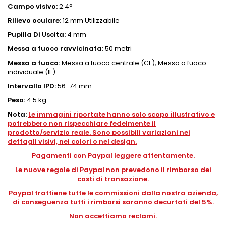
Campo visivo:
2.4°
Rilievo oculare:
12 mm Utilizzabile
Pupilla Di Uscita:
4 mm
Messa a fuoco ravvicinata:
50 metri
Messa a fuoco:
Messa a fuoco centrale (CF), Messa a fuoco
individuale (IF)
Intervallo IPD:
56-74 mm
Peso:
4.5 kg
Nota:
Le immagini riportate hanno solo scopo illustrativo e
potrebbero non rispecchiare fedelmente il
prodotto/servizio reale. Sono possibili variazioni nei
dettagli visivi, nei colori o nel design.
Pagamenti con Paypal leggere attentamente.
Le nuove regole di Paypal non prevedono il rimborso dei
costi di transazione.
Paypal trattiene tutte le commissioni dalla nostra azienda,
di conseguenza tutti i rimborsi saranno decurtati del 5%.
Non accettiamo reclami.