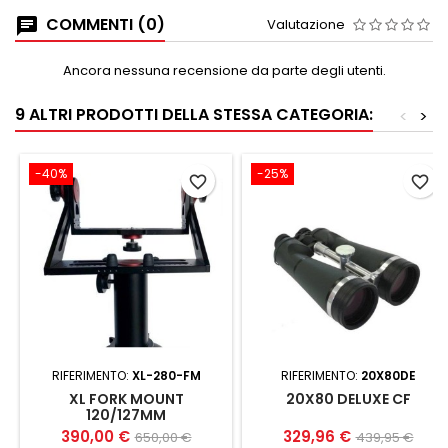
COMMENTI (0)
Valutazione
Ancora nessuna recensione da parte degli utenti.
9 ALTRI PRODOTTI DELLA STESSA CATEGORIA:
<
>
-40%
-25%
favorite_border
favorite_border
RIFERIMENTO:
XL-280-FM
RIFERIMENTO:
20X80DE
XL FORK MOUNT
20X80 DELUXE CF
120/127MM
390,00 €
329,96 €
650,00 €
439,95 €