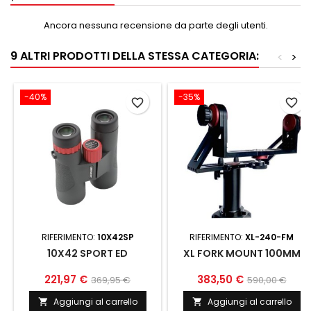
Ancora nessuna recensione da parte degli utenti.
9 ALTRI PRODOTTI DELLA STESSA CATEGORIA:
<
>
-40%
-35%
favorite_border
favorite_border
RIFERIMENTO:
10X42SP
RIFERIMENTO:
XL-240-FM
10X42 SPORT ED
XL FORK MOUNT 100MM
221,97 €
383,50 €
369,95 €
590,00 €
Aggiungi al carrello
Aggiungi al carrello

