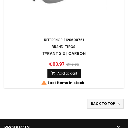
REFERENCE:
1120600761
BRAND:
TIFOSI
TYRANT 2.0 | CARBON
€83.97
€119.95
Add to cart


Last items in stock
BACK TO TOP


PRODUCTS