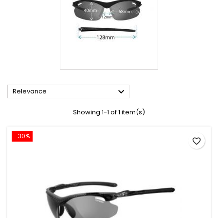

Relevance
Showing 1-1 of 1 item(s)
-30%
favorite_border