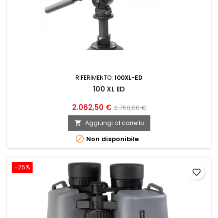
RIFERIMENTO:
100XL-ED
100 XL ED
2.062,50 €
2.750,00 €
Aggiungi al carrello


Non disponibile
-25%
favorite_border