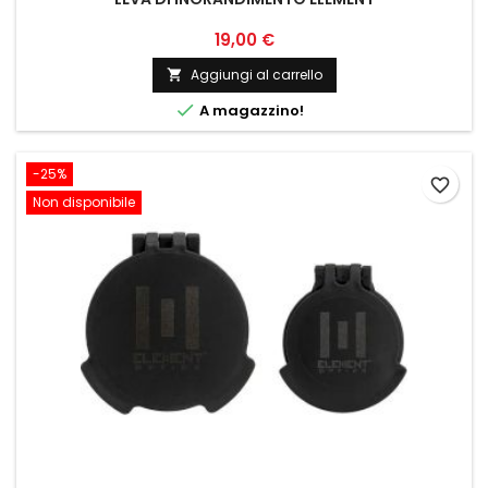
19,00 €
Aggiungi al carrello


A magazzino!
-25%
favorite_border
Non disponibile