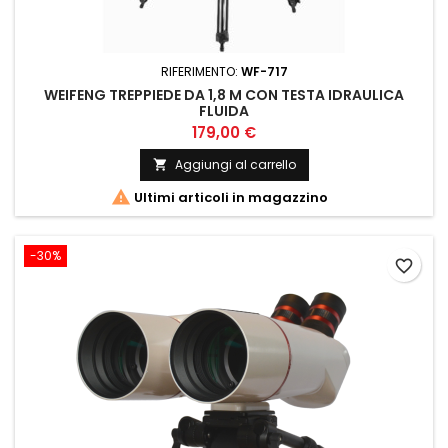
RIFERIMENTO:
WF-717
WEIFENG TREPPIEDE DA 1,8 M CON TESTA IDRAULICA
FLUIDA
179,00 €
Aggiungi al carrello


Ultimi articoli in magazzino
-30%
favorite_border