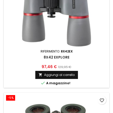
RIFERIMENTO:
8X42EX
8X42 EXPLORE
97,46 €
129,95 €
Aggiungi al carrello


A magazzino!
-5%
favorite_border