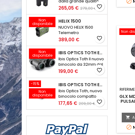

dalla grande qualità
N
ottica
favorite_border
265,05 €
279,00 €
Non
HELIX 1500
disponibile
NUOVO HELIX 1500
Non dis
Telemetro
Ultraleggero e
favorite_border
389,00 €
Compatto
Non
IBIS OPTICS TOTH ED 8X32 V2
disponibile
Ibis Optics Toth Il nuovo
binocolo da 32mm dal
peso minore di 600
favorite_border
199,00 €
grammi
-15%
IBIS OPTICS TOTH ED 10X32 V2
RIFERIM
Ibis Optics Toth, nuovo
Non
disponibile
binocolo compatto
GLX M
PULSA
favorite_border
177,65 €
209,00 €
AUT
A


N