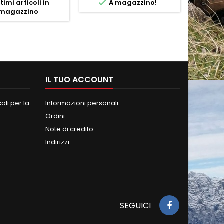

timi articoli in
A magazzino!
magazzino

IL TUO ACCOUNT
oli per la
Informazioni personali
Ordini
Note di credito
Indirizzi
SEGUICI