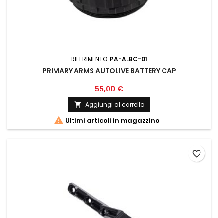
RIFERIMENTO:
PA-ALBC-01
PRIMARY ARMS AUTOLIVE BATTERY CAP
55,00 €
Aggiungi al carrello


Ultimi articoli in magazzino
favorite_border