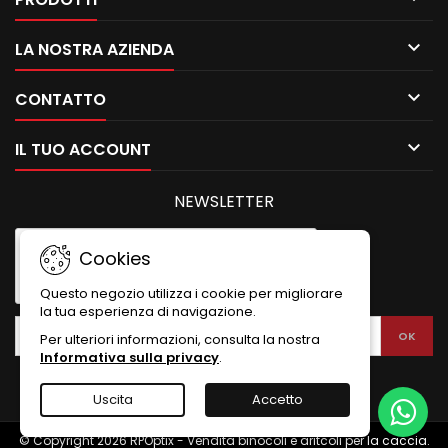

LA NOSTRA AZIENDA

CONTATTO

IL TUO ACCOUNT
NEWSLETTER
Cookies
Questo negozio utilizza i cookie per migliorare
la tua esperienza di navigazione.
Per ulteriori informazioni, consulta la nostra
Informativa sulla privacy
.
Uscita
Accetto
© Copyright 2026 RPOptix - Vendita binocoli e aritcoli per la caccia.