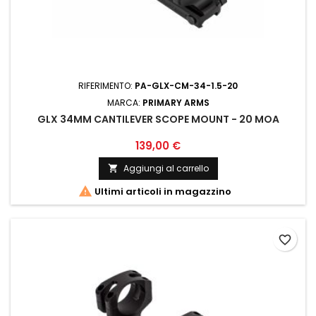
RIFERIMENTO:
PA-GLX-CM-34-1.5-20
MARCA:
PRIMARY ARMS
GLX 34MM CANTILEVER SCOPE MOUNT - 20 MOA
139,00 €
Aggiungi al carrello


Ultimi articoli in magazzino
favorite_border