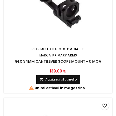
RIFERIMENTO:
PA-GLX-CM-34-1.5
MARCA:
PRIMARY ARMS
GLX 34MM CANTILEVER SCOPE MOUNT - 0 MOA
139,00 €
Aggiungi al carrello


Ultimi articoli in magazzino
favorite_border