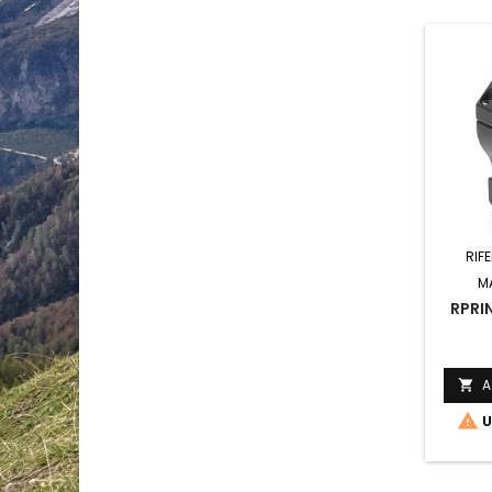
RIF
M
RPRI
A


U