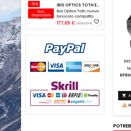
-15%
IBIS OPTICS TOTH ED 10X32 V2
Ibis Optics Toth, nuovo
Non
disponibile
binocolo compatto
favorite_border
177,65 €
209,00 €
RIF
M
RPRI
A


U
POTREB