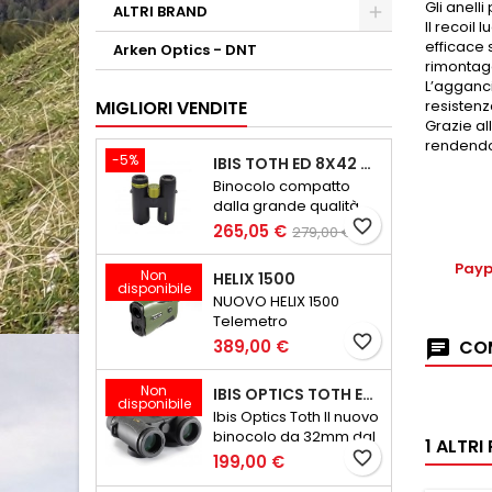
G
li anel
ALTRI BRAND
Il recoil
efficace 
Arken Optics - DNT
rimontag
L’agganci
MIGLIORI VENDITE
resistenza
Grazie al
rendendo 
-5%
IBIS TOTH ED 8X42 GEN III
Binocolo compatto
dalla grande qualità
ottica
favorite_border
265,05 €
279,00 €
Payp
Non
HELIX 1500
disponibile
NUOVO HELIX 1500
Telemetro
Ultraleggero e
favorite_border
COM
389,00 €
Compatto
Non
IBIS OPTICS TOTH ED 8X32 V2
disponibile
Ibis Optics Toth Il nuovo
binocolo da 32mm dal
1 ALTR
peso minore di 600
favorite_border
199,00 €
grammi