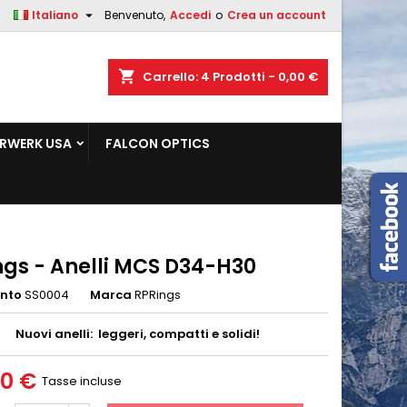

Italiano
Benvenuto,
Accedi
o
Crea un account
×
×
×
shopping_cart
Carrello:
4
Prodotti - 0,00 €
sta
RWERK USA
FALCON OPTICS
i
i
ngs - Anelli MCS D34-H30
ento
SS0004
Marca
RPRings
Nuovi anelli: leggeri, compatti e solidi!
00 €
Tasse incluse