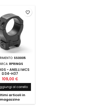
favorite_border
ERIMENTO:
SS0005
ARCA:
RPRINGS
NGS - ANELLI MCS
D34-H37
109,00 €
ggiungi al carrello
ltimi articoli in
magazzino