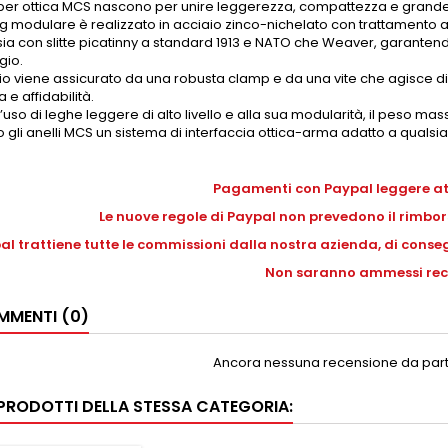
li per ottica MCS nascono per unire leggerezza, compattezza e grande 
 lug modulare è realizzato in acciaio zinco-nichelato con trattament
sia con slitte picatinny a standard 1913 e NATO che Weaver, garanten
gio.
o viene assicurato da una robusta clamp e da una vite che agisce di
 e affidabilità.
l’uso di leghe leggere di alto livello e alla sua modularità, il peso m
gli anelli MCS un sistema di interfaccia ottica-arma adatto a qualsia
Pagamenti con Paypal leggere a
Le nuove regole di Paypal non prevedono il rimbors
al trattiene tutte le commissioni dalla nostra azienda, di conseg
Non saranno ammessi rec
MENTI (0)
Ancora nessuna recensione da parte
I PRODOTTI DELLA STESSA CATEGORIA: