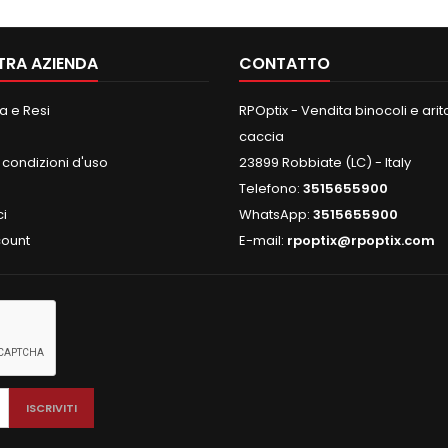
TRA AZIENDA
CONTATTO
 e Resi
RPOptix - Vendita binocoli e aritc
caccia
 condizioni d'uso
23899 Robbiate (LC) - Italy
Telefono:
3515655900
ci
WhatsApp:
3515655900
count
E-mail:
rpoptix@rpoptix.com