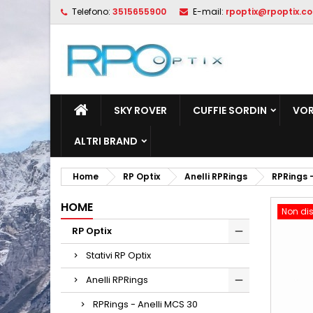
Telefono:
3515655900
E-mail:
rpoptix@rpoptix.c
L
C
A
add_circle_outline
De
No
dei
SKY ROVER
CUFFIE SORDIN
VOR
ALTRI BRAND
Home
RP Optix
Anelli RPRings
RPRings 
HOME
Non dis
RP Optix
Stativi RP Optix
Anelli RPRings
RPRings - Anelli MCS 30