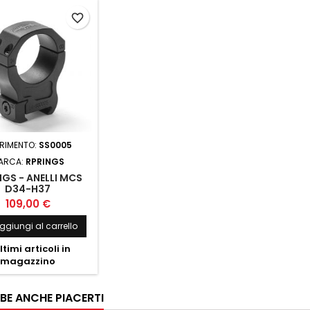
favorite_border
ERIMENTO:
SS0005
ARCA:
RPRINGS
NGS - ANELLI MCS
D34-H37
109,00 €
ggiungi al carrello
ltimi articoli in
magazzino
BE ANCHE PIACERTI