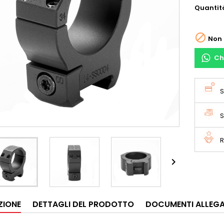
Quantit

Non 
Ch
S
S
R

ZIONE
DETTAGLI DEL PRODOTTO
DOCUMENTI ALLEGA