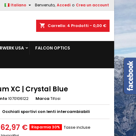

Italiano
Benvenuto,
Accedi
o
Crea un account
×
×
×
shopping_cart
Carrello:
4
Prodotti - 0,00 €
sta
RWERK USA
FALCON OPTICS
i
i
m XC | Crystal Blue
ento
1070106122
Marca
Tifosi
Occhiali sportivi con lenti intercambiabili
62,97 €
Risparmia 30%
Tasse incluse
 lavorativi