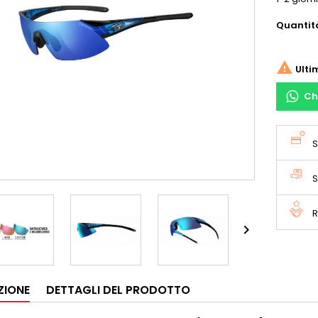
Quantit

Ulti
Ch
S
S
R

ZIONE
DETTAGLI DEL PRODOTTO