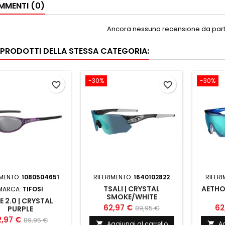
MENTI (0)
Ancora nessuna recensione da parte
I PRODOTTI DELLA STESSA CATEGORIA:
-30%
-30%
favorite_border
favorite_border
IMENTO:
1080504651
RIFERIMENTO:
1640102822
RIFER
TSALI | CRYSTAL
AETHO
MARCA:
TIFOSI
SMOKE/WHITE
E 2.0 | CRYSTAL
62,97 €
62
89,95 €
PURPLE
2,97 €
89,95 €
Aggiungi al carrello
Ag

