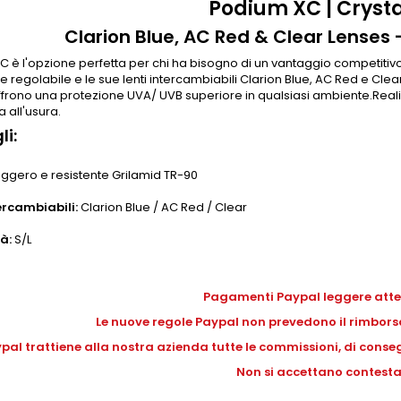
Podium XC | Crysta
Clarion Blue, AC Red & Clear Lenses 
 è l'opzione perfetta per chi ha bisogno di un vantaggio competitivo.
e regolabile e le sue lenti intercambiabili Clarion Blue, AC Red e Clear s
offrono una protezione UVA/ UVB superiore in qualsiasi ambiente.Real
a all'usura.
li:
ggero e resistente Grilamid TR-90
ercambiabili:
Clarion Blue / AC Red / Clear
tà:
S/L
g
Pagamenti Paypal leggere att
Le nuove regole Paypal non prevedono il rimborso
pal trattiene alla nostra azienda tutte le commissioni, di conseg
Non si accettano contesta