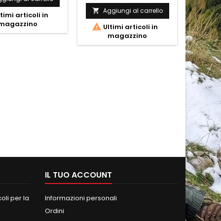
Aggiungi al carrello


timi articoli in
Ult
magazzino

Ultimi articoli in
magazzino
IL TUO ACCOUNT
oli per la
Informazioni personali
Ordini