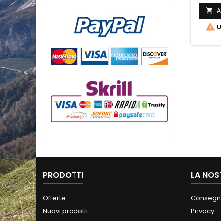
A


U
PRODOTTI
LA NOS
Offerte
Consegna
Nuovi prodotti
Privacy