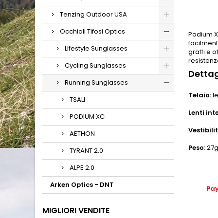
Tenzing Outdoor USA
Occhiali Tifosi Optics
Podium XC
facilment
Lifestyle Sunglasses
graffi e 
resistenz
Cycling Sunglasses
Dettag
Running Sunglasses
Telaio:
le
TSALI
Lenti int
PODIUM XC
Vestibili
AETHON
Peso:
27
TYRANT 2.0
ALPE 2.0
Arken Optics - DNT
Pay
MIGLIORI VENDITE