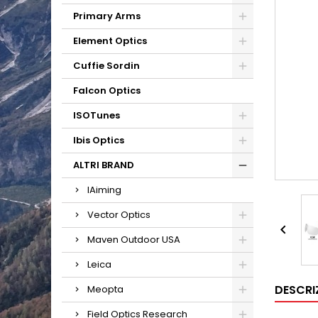
Primary Arms
Element Optics
Cuffie Sordin
Falcon Optics
ISOTunes
Ibis Optics
ALTRI BRAND
IAiming
Vector Optics

Maven Outdoor USA
Leica
DESCRI
Meopta
Field Optics Research