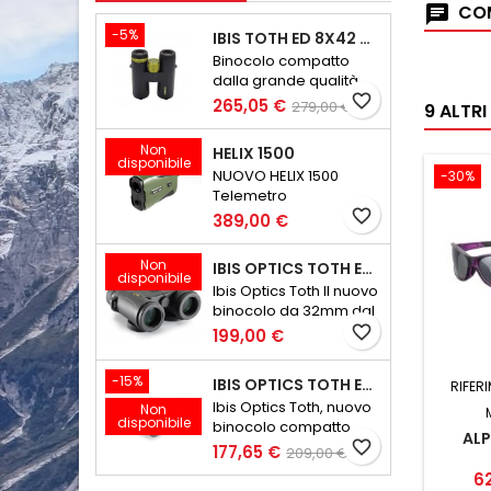
COM
-5%
IBIS TOTH ED 8X42 GEN III
Binocolo compatto
dalla grande qualità
ottica
favorite_border
265,05 €
279,00 €
9 ALTR
Non
HELIX 1500
disponibile
NUOVO HELIX 1500
-30%
Telemetro
Ultraleggero e
favorite_border
389,00 €
Compatto
Non
IBIS OPTICS TOTH ED 8X32 V2
disponibile
Ibis Optics Toth Il nuovo
binocolo da 32mm dal
peso minore di 600
favorite_border
199,00 €
grammi
-15%
IBIS OPTICS TOTH ED 10X32 V2
RIFER
Ibis Optics Toth, nuovo
Non
disponibile
binocolo compatto
ALP
favorite_border
177,65 €
209,00 €
6