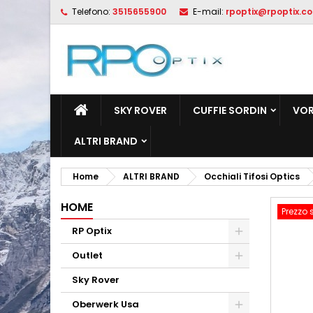
Telefono:
3515655900
E-mail:
rpoptix@rpoptix.c
L
C
A
add_circle_outline
De
No
dei
SKY ROVER
CUFFIE SORDIN
VOR
ALTRI BRAND
Home
ALTRI BRAND
Occhiali Tifosi Optics
HOME
Prezzo 
RP Optix
Outlet
Sky Rover
Oberwerk Usa