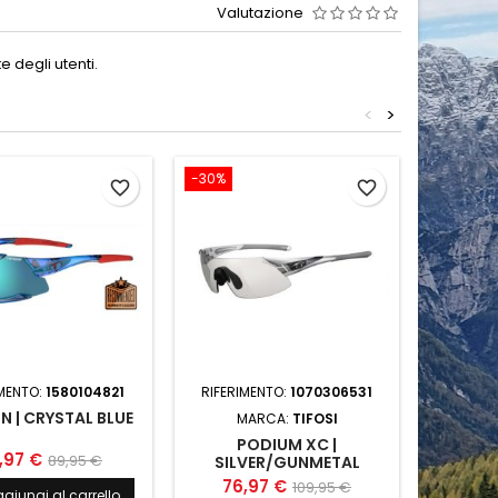
Valutazione
 degli utenti.
<
>
-30%
-30%
favorite_border
favorite_border
IMENTO:
1580104821
RIFERIMENTO:
1070306531
RIFERI
N | CRYSTAL BLUE
TSALI 
MARCA:
TIFOSI
PODIUM XC |
,97 €
62
89,95 €
SILVER/GUNMETAL
76,97 €
109,95 €
giungi al carrello
Ag
