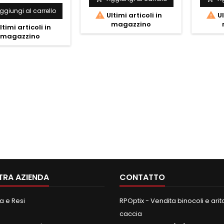
ggiungi al carrello


Ultimi articoli in
Ul
magazzino
ltimi articoli in
magazzino
TRA AZIENDA
CONTATTO
 e Resi
RPOptix - Vendita binocoli e aritc
caccia