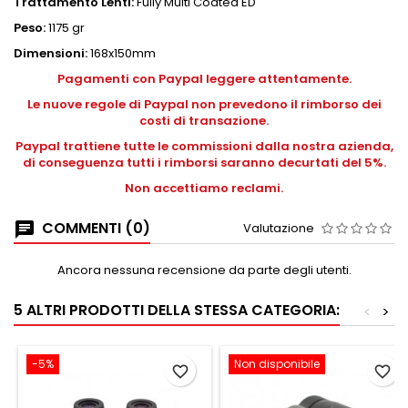
Trattamento Lenti:
Fully Multi Coated ED
Peso:
1175 gr
Dimensioni:
168x150mm
Pagamenti con Paypal leggere attentamente.
Le nuove regole di Paypal non prevedono il rimborso dei
costi di transazione.
Paypal trattiene tutte le commissioni dalla nostra azienda,
di conseguenza tutti i rimborsi saranno decurtati del 5%.
Non accettiamo reclami.
COMMENTI (0)
Valutazione
Ancora nessuna recensione da parte degli utenti.
5 ALTRI PRODOTTI DELLA STESSA CATEGORIA:
<
>
-5%
Non disponibile
favorite_border
favorite_border