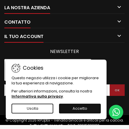

LA NOSTRA AZIENDA

CONTATTO

IL TUO ACCOUNT
NEWSLETTER
Cookies
Questo negozio utilizza i cookie per migliorare
la tua esperienza di navigazione.
Per ulteriori informazioni, consulta la nostra
Informativa sulla privacy
.
Uscita
Accetto
© Copyright 2026 RPOptix - Vendita binocoli e aritcoli per la caccia.
Tutti i diritti riservati. - P.IVA: 03615930132