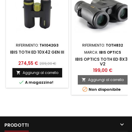
RIFERIMENTO:
TH1042G3
RIFERIMENTO:
TOTH832
IBIS TOTH ED 10X42 GEN III
MARCA:
IBIS OPTICS
IBIS OPTICS TOTH ED 8X32
274,55 €
289,00 €
V2
199,00 €
Aggiungi al carrello

Aggiungi al carrello


A magazzino!

Non disponibile

PRODOTTI