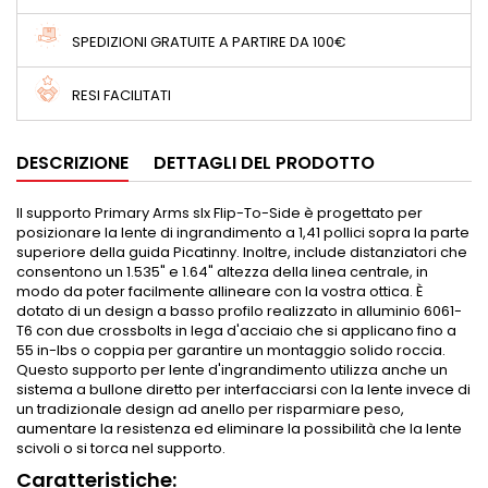
SPEDIZIONI GRATUITE A PARTIRE DA 100€
RESI FACILITATI
DESCRIZIONE
DETTAGLI DEL PRODOTTO
Il supporto Primary Arms slx Flip-To-Side è progettato per
posizionare la lente di ingrandimento a 1,41 pollici sopra la parte
superiore della guida Picatinny. Inoltre, include distanziatori che
consentono un 1.535" e 1.64" altezza della linea centrale, in
modo da poter facilmente allineare con la vostra ottica. È
dotato di un design a basso profilo realizzato in alluminio 6061-
T6 con due crossbolts in lega d'acciaio che si applicano fino a
55 in-lbs o coppia per garantire un montaggio solido roccia.
Questo supporto per lente d'ingrandimento utilizza anche un
sistema a bullone diretto per interfacciarsi con la lente invece di
un tradizionale design ad anello per risparmiare peso,
aumentare la resistenza ed eliminare la possibilità che la lente
scivoli o si torca nel supporto.
Caratteristiche: