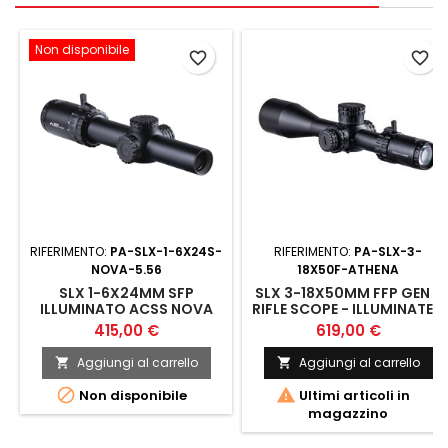
Non disponibile
favorite_border
favorite_border
RIFERIMENTO:
PA-SLX-1-6X24S-
RIFERIMENTO:
PA-SLX-3-
NOVA-5.56
18X50F-ATHENA
SLX 1-6X24MM SFP
SLX 3-18X50MM FFP GEN II
ILLUMINATO ACSS NOVA
RIFLE SCOPE - ILLUMINATED
5.56/308
ACSS ATHENA BPR MIL
415,00 €
619,00 €
RETICLE
Aggiungi al carrello
Aggiungi al carrello




Non disponibile
Ultimi articoli in
magazzino