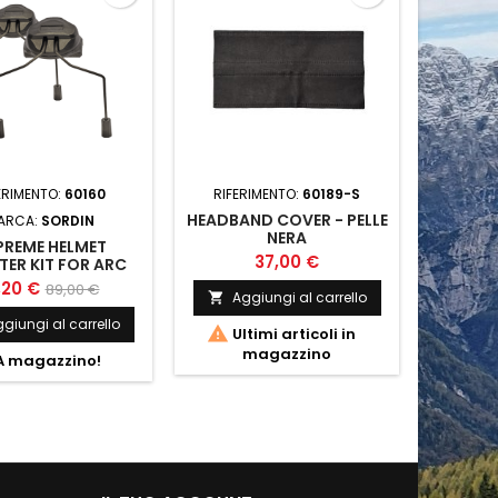
ERIMENTO:
60160
RIFERIMENTO:
60189-S
RIFER
HEADBAND COVER - PELLE
ARCA:
SORDIN
MA
NERA
PREME HELMET
SUPRE
37,00 €
ER KIT FOR ARC
RAIL
,20 €
17
89,00 €
Aggiungi al carrello

giungi al carrello
Ag


Ultimi articoli in
magazzino

 magazzino!
A