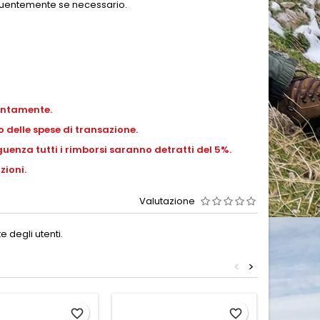
requentemente se necessario.
entamente.
 delle spese di transazione.
uenza tutti i rimborsi saranno detratti del 5%.
zioni.
Valutazione
 degli utenti.
<
>
-10%
favorite_border
favorite_border