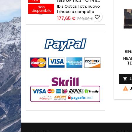
IBIS OPTICS TOTH ED 10X32 V2
Ibis Optics Toth, nuovo
Non
disponibile
binocolo compatto
favorite_border
177,65 €
209,00 €
RIF
HEA
T
A


U