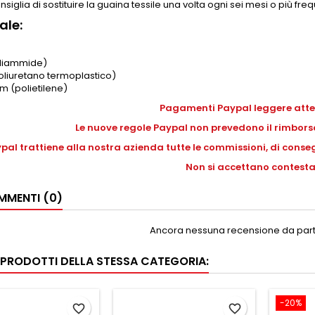
nsiglia di sostituire la guaina tessile una volta ogni sei mesi o più f
ale:
liammide)
oliuretano termoplastico)
m (polietilene)
Pagamenti Paypal leggere att
Le nuove regole Paypal non prevedono il rimborso
pal trattiene alla nostra azienda tutte le commissioni, di conseg
Non si accettano contesta
MENTI (0)
Ancora nessuna recensione da parte
I PRODOTTI DELLA STESSA CATEGORIA:
-20%
favorite_border
favorite_border