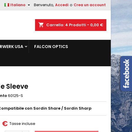

Italiano
Benvenuto,
Accedi
o
Crea un account
×
×
×
shopping_cart
Carrello:
4
Prodotti - 0,00 €
sta
RWERK USA
FALCON OPTICS
i
i
le Sleeve
ento
60125-S
ompatibile con Sordin Share / Sordin Sharp
0 €
Tasse incluse