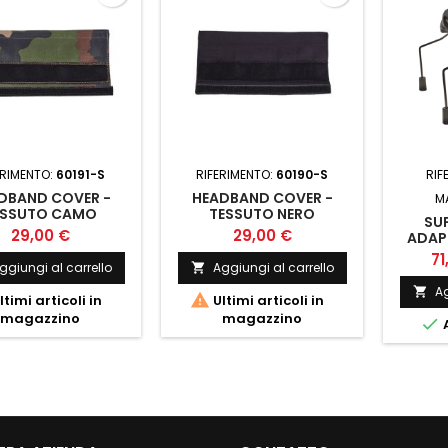
ERIMENTO:
60191-S
RIFERIMENTO:
60190-S
RIF
DBAND COVER -
HEADBAND COVER -
M
ESSUTO CAMO
TESSUTO NERO
SU
29,00 €
29,00 €
ADAPT
71
ggiungi al carrello
Aggiungi al carrello

Ag


ltimi articoli in
Ultimi articoli in
magazzino
magazzino

A