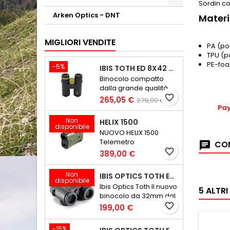
Sordin co
Arken Optics - DNT
Materi
MIGLIORI VENDITE
PA (po
TPU (p
PE-foa
-5%
IBIS TOTH ED 8X42 GEN III
Binocolo compatto
dalla grande qualità
ottica
favorite_border
265,05 €
279,00 €
Pay
Non
HELIX 1500
disponibile
NUOVO HELIX 1500
Telemetro
COM
Ultraleggero e
favorite_border
389,00 €
Compatto
Non
IBIS OPTICS TOTH ED 8X32 V2
disponibile
Ibis Optics Toth Il nuovo
5 ALTR
binocolo da 32mm dal
peso minore di 600
favorite_border
199,00 €
grammi
-15%