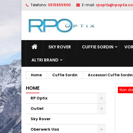
Telefono:
3515655900
E-mail:
rpoptix@rpoptix.c
L
C
A
add_circle_outline
De
No
dei
SKY ROVER
CUFFIE SORDIN
VOR
ALTRI BRAND
Home
Cuffie Sordin
Accessori Cuffie Sordin
HOME
Non dis
RP Optix
Outlet
Sky Rover
Oberwerk Usa