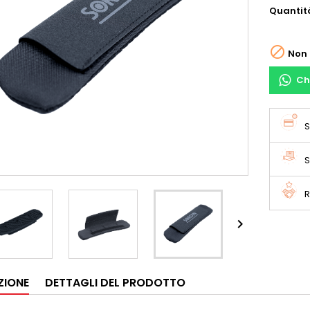
Quantit

Non 
Ch
S
S
R

ZIONE
DETTAGLI DEL PRODOTTO