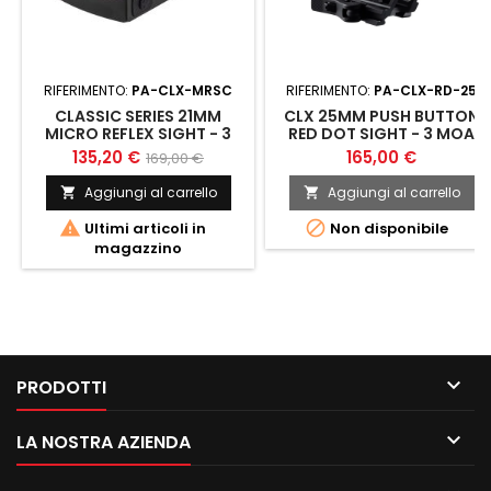
RIFERIMENTO:
PA-CLX-MRSC
RIFERIMENTO:
PA-CLX-RD-25
CLASSIC SERIES 21MM
CLX 25MM PUSH BUTTON
MICRO REFLEX SIGHT - 3
RED DOT SIGHT - 3 MOA
MOA DOT
DOT
135,20 €
165,00 €
169,00 €
Aggiungi al carrello
Aggiungi al carrello




Ultimi articoli in
Non disponibile
magazzino

PRODOTTI

LA NOSTRA AZIENDA