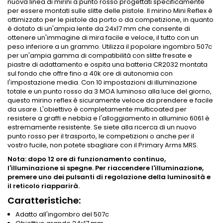
nuova linea di mirini a punto rosso progettati specificamente
per essere montati sulle slitte delle pistole. Il mirino Mini Reflex è
ottimizzato per le pistole da porto o da competizione, in quanto
è dotato di un'ampia lente da 24x17 mm che consente di
ottenere un'immagine di mira facile e veloce, il tutto con un
peso inferiore a un grammo. Utilizza il popolare ingombro 507c
per un'ampia gamma di compatibilità con slitte fresate e
piastre di adattamento e ospita una batteria CR2032 montata
sul fondo che offre fino a 40k ore di autonomia con
l'impostazione media. Con 10 impostazioni di illuminazione
totale e un punto rosso da 3 MOA luminoso alla luce del giorno,
questo mirino reflex è sicuramente veloce da prendere e facile
da usare. L'obiettivo è completamente multicoated per
resistere a graffi e nebbia e l'alloggiamento in alluminio 6061 è
estremamente resistente. Se siete alla ricerca di un nuovo
punto rosso per il trasporto, le competizioni o anche per il
vostro fucile, non potete sbagliare con il Primary Arms MRS.
Nota: dopo 12 ore di funzionamento continuo,
l'illuminazione si spegne.
Per riaccendere l'illuminazione,
premere uno dei pulsanti di regolazione della luminosità e
il reticolo riapparirà.
Caratteristiche:
Adatto all'ingombro del 507c