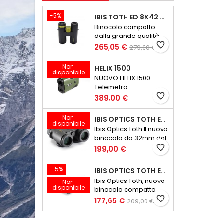
-5%
IBIS TOTH ED 8X42 GEN III
Binocolo compatto
dalla grande qualità
ottica
favorite_border
265,05 €
279,00 €
Non
HELIX 1500
disponibile
NUOVO HELIX 1500
Telemetro
Ultraleggero e
favorite_border
389,00 €
Compatto
Non
IBIS OPTICS TOTH ED 8X32 V2
disponibile
Ibis Optics Toth Il nuovo
binocolo da 32mm dal
peso minore di 600
favorite_border
199,00 €
grammi
-15%
IBIS OPTICS TOTH ED 10X32 V2
Ibis Optics Toth, nuovo
Non
disponibile
binocolo compatto
favorite_border
177,65 €
209,00 €