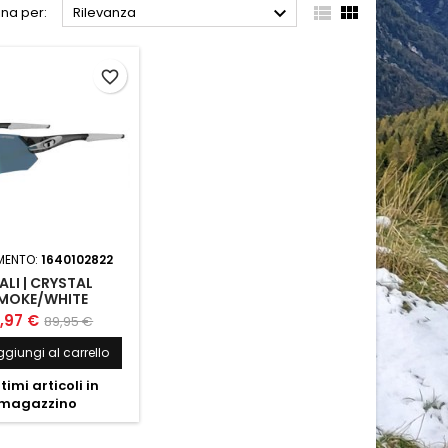



na per:
Rilevanza
favorite_border
IMENTO:
1640102822
ALI | CRYSTAL
MOKE/WHITE
,97 €
89,95 €
giungi al carrello
timi articoli in
magazzino