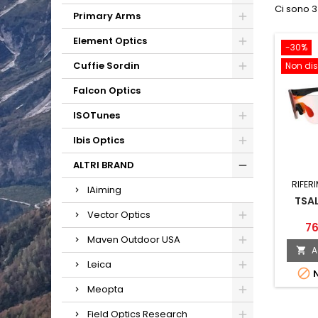
Ci sono 3
Primary Arms
Element Optics
-30%
Cuffie Sordin
Non dis
Falcon Optics
ISOTunes
Ibis Optics
ALTRI BRAND
RIFER
IAiming
TSAL
Vector Optics
76
Maven Outdoor USA
A

Leica

N
Meopta
Field Optics Research