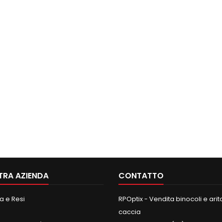
TRA AZIENDA
CONTATTO
 e Resi
RPOptix - Vendita binocoli e aritc
caccia