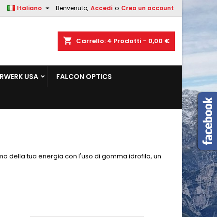

Italiano
Benvenuto,
Accedi
o
Crea un account
×
×
×
×
shopping_cart
Carrello:
4
Prodotti - 0,00 €
sta
RWERK USA
FALCON OPTICS
)
i
i
mo della tua energia con l'uso di gomma idrofila, un