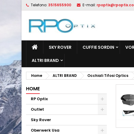
Telefono:
3515655900
E-mail:
rpoptix@rpoptix.c
L
(
C
A
add_circle_outline
((
De
No
dei
SKY ROVER
CUFFIE SORDIN
VOR
ALTRI BRAND
Home
ALTRI BRAND
Occhiali Tifosi Optics
HOME
RP Optix
Outlet
Sky Rover
Oberwerk Usa