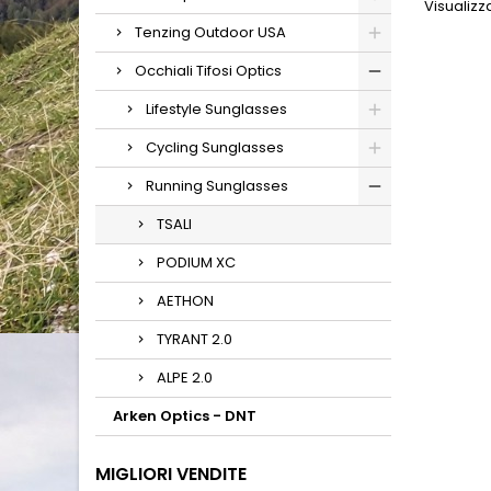
Visualizza
Tenzing Outdoor USA
Occhiali Tifosi Optics
Lifestyle Sunglasses
Cycling Sunglasses
Running Sunglasses
TSALI
PODIUM XC
AETHON
TYRANT 2.0
ALPE 2.0
Arken Optics - DNT
MIGLIORI VENDITE